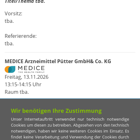
Titel/Thema tba.
Vorsitz:
tba.
Referierende:
tba.
MEDICE Arzneimittel Pütter GmbH& Co. KG
Freitag, 13.11.2026
13:15-14:15 Uhr
Raum tba.
Titel/Thema tba.
Wir benötigen Ihre Zustimmung
Unser Internetauftritt verwendet nur technisch notwendige
Cookies um diesen zu betreiben. Abgesehen von den technisch
notwendigen, haben wir keine weiteren Cookies im Einsatz. Es
Vorsitz:
findet keine Verarbeitung und Verwendung der Cookies durch